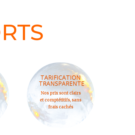
ORTS
TARIFICATION
TRANSPARENTE
Nos prix sont clairs
et comptétitifs, sans
frais cachés