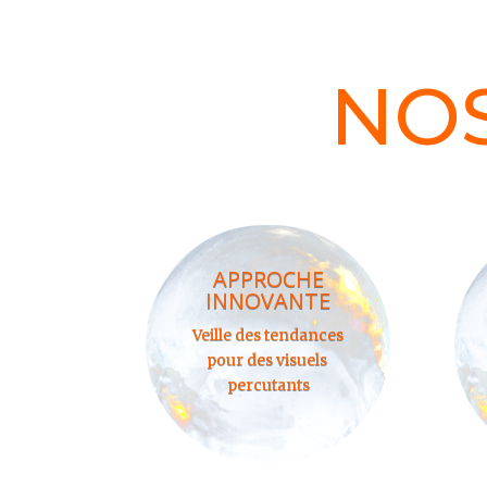
NOS
APPROCHE
INNOVANTE
Veille des tendances
pour des visuels
percutants