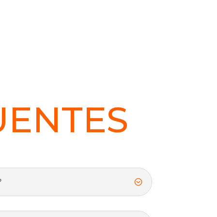
UENTES
?