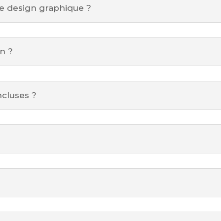
e design graphique ?
on ?
ncluses ?