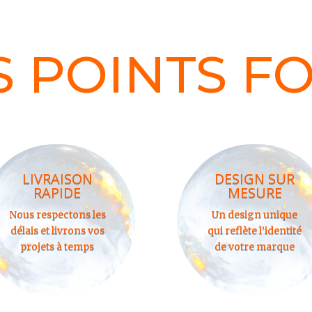
 POINTS F
LIVRAISON
DESIGN SUR
RAPIDE
MESURE
Nous respectons les
Un design unique
délais et livrons vos
qui reflète l’identité
projets à temps
de votre marque